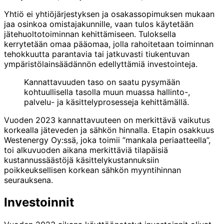
Yhtiö ei yhtiöjärjestyksen ja osakassopimuksen mukaan
jaa osinkoa omistajakunnille, vaan tulos käytetään
jätehuoltotoiminnan kehittämiseen. Tuloksella
kerrytetään omaa pääomaa, jolla rahoitetaan toiminnan
tehokkuutta parantavia tai jatkuvasti tiukentuvan
ympäristölainsäädännön edellyttämiä investointeja.
Kannattavuuden taso on saatu pysymään
kohtuullisella tasolla muun muassa hallinto-,
palvelu- ja käsittelyprosesseja kehittämällä.
Vuoden 2023 kannattavuuteen on merkittävä vaikutus
korkealla jäteveden ja sähkön hinnalla. Etapin osakkuus
Westenergy Oy:ssä, joka toimii ”mankala periaatteella”,
toi alkuvuoden aikana merkittäviä tilapäisiä
kustannussäästöjä käsittelykustannuksiin
poikkeuksellisen korkean sähkön myyntihinnan
seurauksena.
Investoinnit