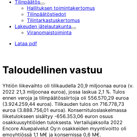
Tilinpäätös
Alavalikko
Hallituksen toimintakertomus
Tilinpäätöstiedot
Tilintarkastus­kertomus
Lakeuden jätelautakunta
Alavalikko
Viranomaistoiminta
Lataa pdf
Taloudellinen vastuu
Yhtiön liikevaihto oli tilikaudella 20,9 miljoonaa euroa (v.
2022 21,3 miljoonaa euroa), jossa laskua 2,1 %. Tulos
ennen veroja ja tilinpäätössiirtoja oli 556.570,29 euroa
(3.924.259,44 euroa). Tilikauden tulos on 716.778,73
euroa (3.888.756,01 euroa). Konsernituloslaskelmassa
liiketulokseen sisältyy -656.353,06 euron osuus
osakkuusyhtiöiden tuloksesta. Vertailujaksolla 2022
Encore Aluepalvelut Oy:n osakkeiden myyntivoitto oli
emoyhtiössä 1,1 M€ ja konsernissa 0,6 M€.