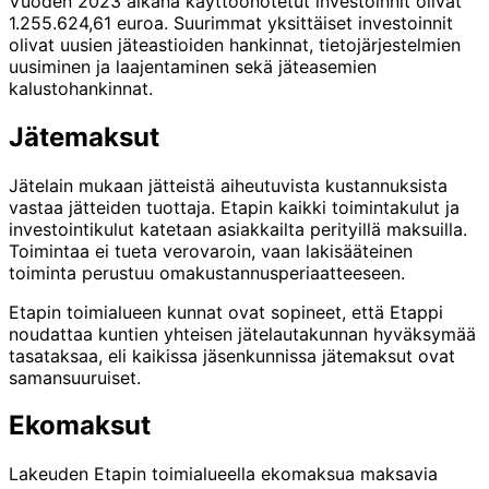
Vuoden 2023 aikana käyttöönotetut investoinnit olivat
1.255.624,61 euroa. Suurimmat yksittäiset investoinnit
olivat uusien jäteastioiden hankinnat, tietojärjestelmien
uusiminen ja laajentaminen sekä jäteasemien
kalustohankinnat.
Jätemaksut
Jätelain mukaan jätteistä aiheutuvista kustannuksista
vastaa jätteiden tuottaja. Etapin kaikki toimintakulut ja
investointikulut katetaan asiakkailta perityillä maksuilla.
Toimintaa ei tueta vero­varoin, vaan lakisääteinen
toiminta perustuu omakustannusperiaat­teeseen.
Etapin toimialueen kunnat ovat sopineet, että Etappi
noudat­taa kuntien yhteisen jätelautakunnan hyväksymää
tasataksaa, eli kaikissa jäsenkunnissa jätemaksut ovat
samansuuruiset.
Ekomaksut
Lakeuden Etapin toimialueella ekomaksua maksavia