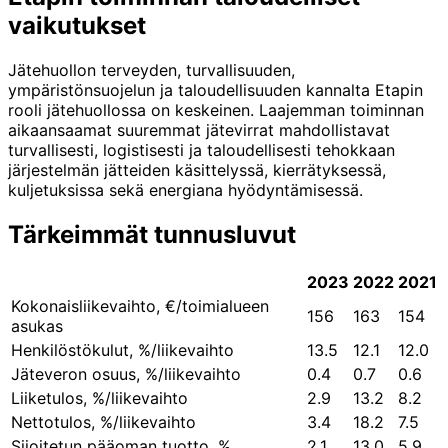
vaikutukset
Jätehuollon terveyden, turvallisuuden,
ympäristönsuojelun ja taloudellisuuden kannalta Etapin
rooli jätehuollossa on keskeinen. Laajemman toiminnan
aikaansaamat suuremmat jätevirrat mahdollistavat
turvallisesti, logistisesti ja taloudellisesti tehokkaan
järjestelmän jätteiden käsittelyssä, kierrätyksessä,
kuljetuksissa sekä energiana hyödyntämisessä.
Tärkeimmät tunnusluvut
2023
2022
2021
Kokonaisliikevaihto, €/toimialueen
156
163
154
asukas
Henkilöstökulut, %/liikevaihto
13.5
12.1
12.0
Jäteveron osuus, %/liikevaihto
0.4
0.7
0.6
Liiketulos, %/liikevaihto
2.9
13.2
8.2
Nettotulos, %/liikevaihto
3.4
18.2
7.5
Sijoitetun pääoman tuotto, %
2.1
13.0
5.9