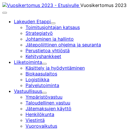
Siirry
Vuosikertomus 2023
sisältöön
Päävalikko
Lakeuden Etappi
Alavalikko
Toimitusjohtajan katsaus
Strategiatyö
Johtaminen ja hallinto
Jätepoliittinen ohjelma ja seuranta
Perustietoa yhtiöstä
Kehityshankkeet
Liiketoiminta
Alavalikko
Käsittely ja hyödyntäminen
Biokaasulaitos
Logistiikka
Palvelutoiminta
Vastuullisuus
Alavalikko
Ympäristövastuu
Taloudellinen vastuu
Jätemaksujen käyttö
Henkilökunta
Viestintä
Vuorovaikutus