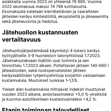
asiakkaita vuonna 2023 oli yhteensä 76 660. Vuonna
2022 ekomaksua maksoi 74 798 kotitaloutta.
Ekomaksulla katetaan kierrätettävien ja vaarallisten
jätteiden keräys kiinteistöiltä, ekopisteiltä ja jäteasemilta
sekä jäteneuvonta ja tiedotus.
Jätehuollon kustannusten
vertailtavuus
Jätehuoltojärjestelmässä käynnistyi 4-lokero keräys
hyötyjätteille 3-9 huoneiston talonyhtiöissä 1.7.2023.
Jätemaksutaksaan lisättiin uusi toiminta ja sen
hinnoittelu 1.7.2023 alkaen. Poltettavan jätteen 140–660 l
jäteastioiden, sekä nostoperusteisten jätteen
keräyssäiliöiden tyhjennyshintoja korjattiin vastaamaan
kustannuksia. Muutokset luokkaa 1–1,5%.
Yleiset alan kustannuksia mittaavat indeksit muuttuivat
vuoden 2023 aikana, ansiotasoindeksi +5,0 %-yksikköä
ja kuorma-autoliikenteen kustannusindeksi +4,2 %.
Etapin toiminnan taloudelliset